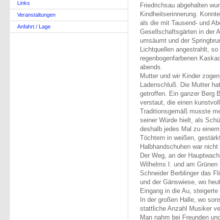
Links
Friedrichsau abgehalten wur
Kindheitserinnerung. Konnt
Veranstaltungen
als die mit Tausend- und A
Anfahrt / Lage
Gesellschaftsgärten in der 
umsäumt und der Springbrun
Lichtquellen angestrahlt, s
regenbogenfarbenen Kaskaden
abends.
Mutter und wir Kinder zoge
Ladenschluß. Die Mutter hat
getroffen. Ein ganzer Berg 
verstaut, die einen kunstvol
Traditionsgemäß musste mei
seiner Würde hielt, als Schü
deshalb jedes Mal zu einem 
Töchtern in weißen, gestärk
Halbhandschuhen war nicht 
Der Weg, an der Hauptwache
Wilhelms I. und am Grünen H
Schneider Berblinger das Fli
und der Gänswiese, wo heute
Eingang in die Au, steigerte
In der großen Halle, wo so
stattliche Anzahl Musiker v
Man nahm bei Freunden und