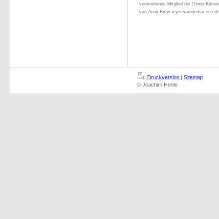
verstorbenes Mitglied der Ulmer Künste
von Anny Breymeyer wunderbar zu erl
Druckversion
|
Sitemap
© Joachim Henle