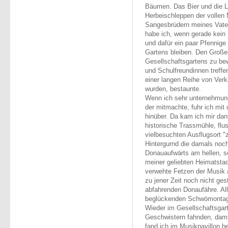
Bäumen. Das Bier und die 
Herbeischleppen der vollen 
Sangesbrüdern meines Vater
habe ich, wenn gerade kein 
und dafür ein paar Pfennige
Gartens bleiben. Den Großen
Gesellschaftsgartens zu b
und Schulfreundinnen treff
einer langen Reihe von Verk
wurden, bestaunte.
Wenn ich sehr unternehmung
der mitmachte, fuhr ich mit
hinüber. Da kam ich mir dann
historische Trassmühle, flu
vielbesuchten Ausflugsort 
Hintergurnd die damals noc
Donauaufwärts am hellen, 
meiner geliebten Heimatsta
verwehte Fetzen der Musik 
zu jener Zeit noch nicht ge
abfahrenden Donaufähre. Al
beglückenden Schwömontags
Wieder im Gesellschaftsga
Geschwistern fahnden, dam
fand ich im Musikpavillon b