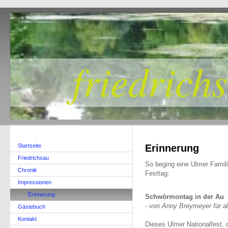
friedrich
Startseite
Erinnerung
Friedrichsau
So beging eine Ulmer Famili
Chronik
Festtag:
Impressionen
Erinnerung
Schwörmontag in der Au
- von Anny Breymeyer für al
Gästebuch
Kontakt
Dieses Ulmer Nationalfest, 